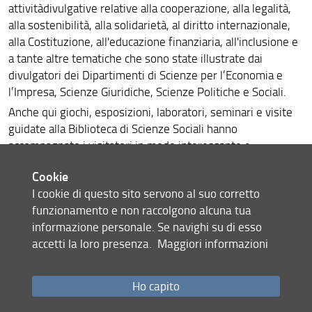
attivitàdivulgative relative alla cooperazione, alla legalità,
alla sostenibilità, alla solidarietà, al diritto internazionale,
alla Costituzione, all'educazione finanziaria, all'inclusione e
a tante altre tematiche che sono state illustrate dai
divulgatori dei Dipartimenti di Scienze per l’Economia e
l’Impresa, Scienze Giuridiche, Scienze Politiche e Sociali.
Anche qui giochi, esposizioni, laboratori, seminari e visite
guidate alla Biblioteca di Scienze Sociali hanno
accompagnato i visitatori in modo interessante e
divertente alla scoperta dei meccanismi che fanno
Cookie
funzionare la nostra società.
I cookie di questo sito servono al suo corretto
(Scarica la locandina
degli interventi del seminario su
funzionamento e non raccolgono alcuna tua
prenotazione "La dimensione costituzionale della pace: "Si
informazione personale. Se navighi su di esso
vis pacem, para pacem!")
accetti la loro presenza.
Maggiori informazioni
ATTIVITA' DI SETTEMBRE: VIA LA PIRA, 4 FIRENZE
Ho capito
Il 19 settembre 2025
dalle 16 alle 19 è stata la volta delle
Plesso di Via La Pira
attività divulgative e visite guidate al