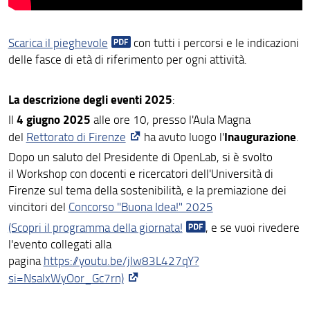
Scarica il pieghevole
con tutti i percorsi e le indicazioni
delle fasce di età di riferimento per ogni attività.
La descrizione degli eventi 2025
:
4 giugno 2025
Il
alle ore 10, presso l'Aula Magna
Inaugurazione
del
Rettorato di Firenze
ha avuto luogo l'
.
Dopo un saluto del Presidente di OpenLab, si è svolto
il Workshop con docenti e ricercatori dell'Università di
Firenze sul tema della sostenibilità, e la premiazione dei
vincitori del
Concorso "Buona Idea!" 2025
(Scopri il programma della giornata!
, e se vuoi rivedere
l'evento collegati alla
pagina
https://youtu.be/jIw83L427qY?
si=NsalxWyOor_Gc7rn)