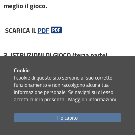
meglio il gioco.
SCARICA IL
PDF
3. ISTRUZIONI DI GIOCO (terza parte)
Cookie
Prima di tutto apri il gioco:
INFN_gioco
.
I cookie di questo sito servono al suo corretto
funzionamento e non raccolgono alcuna tua
Poi leggi
queste istruzioni
per giocare.
informazione personale. Se navighi su di esso
accetti la loro presenza.
Maggiori informazioni
SCARICA IL
PDF
Ho capito