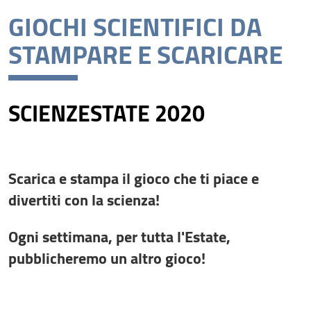
GIOCHI SCIENTIFICI DA
ScienzEstate 2026
STAMPARE E SCARICARE
Openlab a Didacta 2026
Eventi
SCIENZESTATE 2020
Eventi di altri Enti e Strutture Unifi
Archivio
La Scienza per tutti
Scarica e stampa il gioco che ti piace e
divertiti con la scienza!
Liberatorie per foto e video
Ogni settimana, per tutta l'Estate,
pubblicheremo un altro gioco!