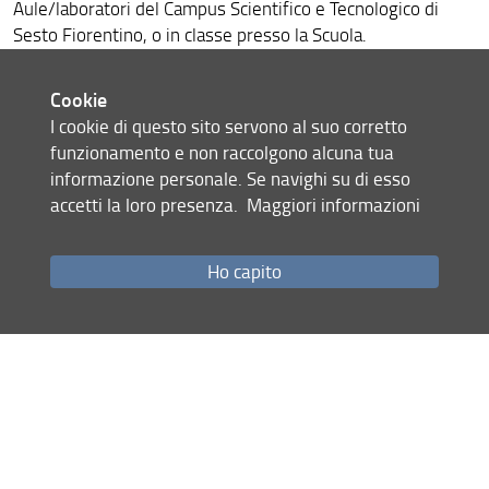
Aule/laboratori del Campus Scientifico e Tecnologico di
Sesto Fiorentino, o in classe presso la Scuola.
Nota per gli insegnanti:
è preferibile svolgere l'attività per
una classe alla volta.
Cookie
Costo per classe:
euro 145
I cookie di questo sito servono al suo corretto
funzionamento e non raccolgono alcuna tua
informazione personale. Se navighi su di esso
accetti la loro presenza.
Maggiori informazioni
Il misterioso mondo della
Ho capito
Chimica
Laboratorio
Descrizione attività:
Saranno realizzati esperimenti
scientifici sotto forma di giochi: vulcani di cartapesta con
l'eruzione bicarbonato-aceto, fluidi, palline e bottiglie